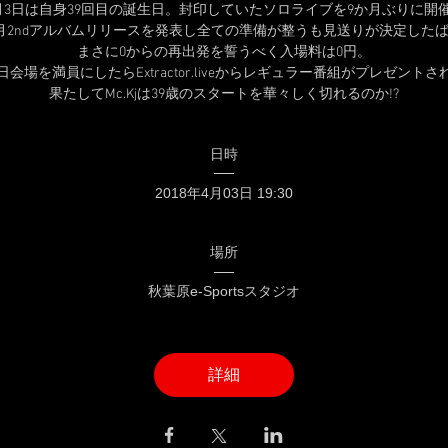
月3日は自身39回目の誕生日。封印していたソロライブを9か月ぶりに開催
月2ndアルバムリリースを発表し全ての準備が整うも見送りが決定したば
まさに0からの再出発を誓うべく入場料は0円。

日会場を満員にしたらExtractor.liveからレギュラー番組がプレゼントされ
日時
2018年4月03日 19:30
場所
秋葉原e-Sportsスタジオ
詳細