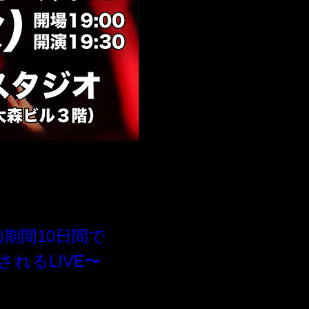
知期間10日間で
れるLIVE〜

