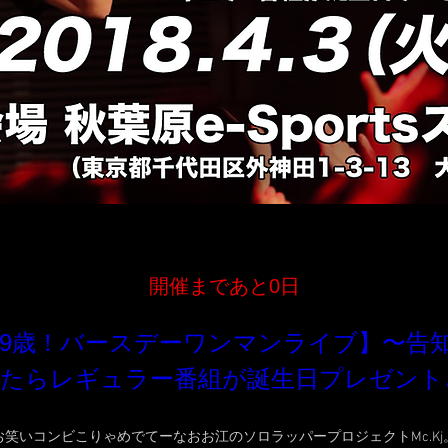
開催まであと0日
祝！39歳！バースデーワンマンライブ】〜告
たらレギュラー番組が誕生日プレゼントさ
お笑いコンビこりゃめでてーなおお江のソロラッパープロジェクトMc.Kj。