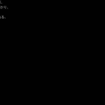
。

かり。

る。
